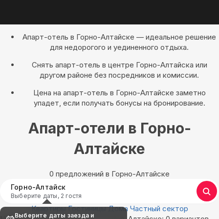
Апарт-отель в Горно-Алтайске — идеальное решение
для недорогого и уединенного отдыха.
Снять апарт-отель в центре Горно-Алтайска или
другом районе без посредников и комиссии.
Цена на апарт-отель в Горно-Алтайске заметно
упадет, если получать бонусы на бронирование.
Апарт-отели в Горно-
Алтайске
0 предложений в Горно-Алтайске
Горно-Алтайск
Выберите даты, 2 гостя
Квартиры
Гостиницы
Дома
Частный сектор
Выберите даты заезда и
Найдём, где остановиться в Горно-Алтайске: 0 вариантов