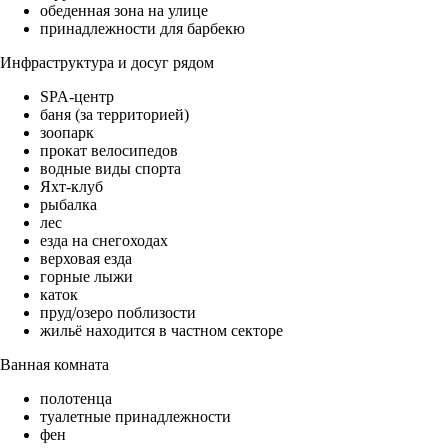
обеденная зона на улице
принадлежности для барбекю
Инфраструктура и досуг рядом
SPA-центр
баня (за территорией)
зоопарк
прокат велосипедов
водные виды спорта
Яхт-клуб
рыбалка
лес
езда на снегоходах
верховая езда
горные лыжи
каток
пруд/озеро поблизости
жильё находится в частном секторе
Ванная комната
полотенца
туалетные принадлежности
фен