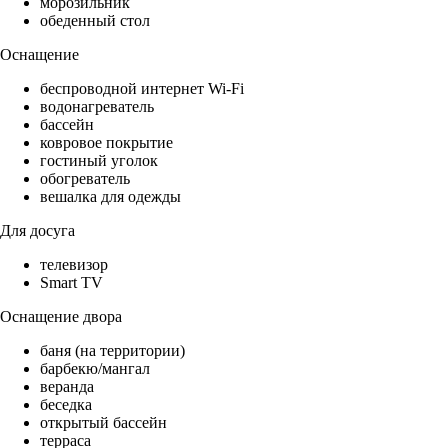
морозильник
обеденный стол
Оснащение
беспроводной интернет Wi-Fi
водонагреватель
бассейн
ковровое покрытие
гостиный уголок
обогреватель
вешалка для одежды
Для досуга
телевизор
Smart TV
Оснащение двора
баня (на территории)
барбекю/мангал
веранда
беседка
открытый бассейн
терраса