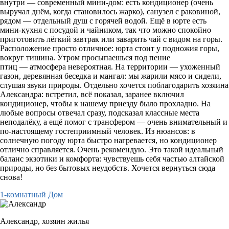
внутри — современный мини‑дом: есть кондиционер (очень
выручал днём, когда становилось жарко), санузел с раковиной,
рядом — отдельный душ с горячей водой. Ещё в юрте есть
мини‑кухня с посудой и чайником, так что можно спокойно
приготовить лёгкий завтрак или заварить чай с видом на горы.
Расположение просто отличное: юрта стоит у подножия горы,
вокруг тишина. Утром просыпаешься под пение
птиц — атмосфера невероятная. На территории — ухоженный
газон, деревянная беседка и мангал: мы жарили мясо и сидели,
слушая звуки природы. Отдельно хочется поблагодарить хозяина
Александра: встретил, всё показал, заранее включил
кондиционер, чтобы к нашему приезду было прохладно. На
любые вопросы отвечал сразу, подсказал классные места
неподалёку, а ещё помог с трансфером — очень внимательный и
по‑настоящему гостеприимный человек. Из нюансов: в
солнечную погоду юрта быстро нагревается, но кондиционер
отлично справляется. Очень рекомендую. Это такой идеальный
баланс экзотики и комфорта: чувствуешь себя частью алтайской
природы, но без бытовых неудобств. Хочется вернуться сюда
снова!
1-комнатный Дом
Александр,
хозяин жилья