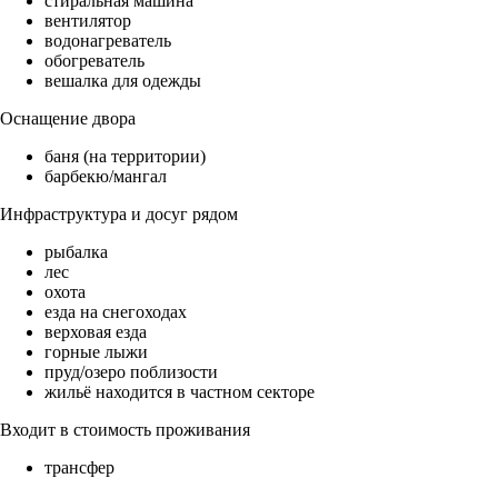
стиральная машина
вентилятор
водонагреватель
обогреватель
вешалка для одежды
Оснащение двора
баня (на территории)
барбекю/мангал
Инфраструктура и досуг рядом
рыбалка
лес
охота
езда на снегоходах
верховая езда
горные лыжи
пруд/озеро поблизости
жильё находится в частном секторе
Входит в стоимость проживания
трансфер