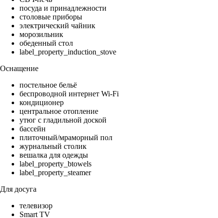
посуда и принадлежности
столовые приборы
электрический чайник
морозильник
обеденный стол
label_property_induction_stove
Оснащение
постельное бельё
беспроводной интернет Wi-Fi
кондиционер
центральное отопление
утюг с гладильной доской
бассейн
плиточный/мраморный пол
журнальный столик
вешалка для одежды
label_property_btowels
label_property_steamer
Для досуга
телевизор
Smart TV