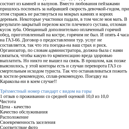
состоит из камней и валунов. Вместо любования пейзажами
пришлось поспевать за набравшей скорость девочкой-гидом, при
этом стараясь не растянуться на мокрых камнях и корнях
деревьев. Некоторые участники падали, в том числе моя мать. В
результате-закрытый перелом кости плечевого сустава, отломан
кусок зуба. Обещанный дополнительно оплаченный горячий
обед, приготовленный на костре, горячим не был. И опять 4 часа
на ГАЗ-66. Договор о предоставлении тур. услуг не
составляется, так что эта поездка-на ваш страх и риск.
Организатор, по словам администратора, должна была с нами
связаться, чтобы какую-то крмпенсацию вреда здоровью
выплатить. Но никто не вышел на связь. В прошлом, как позже
выяснилось, у этой конторы есть и случаи переворота ГАЗ со
смертельным исходом туриста. Так что останавливаться пожить
в хостеле-рекомендую, сплав-рекомендую. Поездку на
Караколы-ни в коем случае!!
Трёхместный номер стандарт с видом на горы
1 отзыв
о проживании со средней оценкой
10,0
из
10,0
Чистота
Цена - качество
Качество обслуживания
Расположение
Своевременность заселения
Соответствие фото